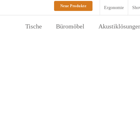
Neue Produkte
Ergonomie
Sho
Tische
Büromöbel
Akustiklösunge