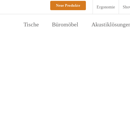
Neue Produkte
Ergonomie
Sho
Tische
Büromöbel
Akustiklösunge