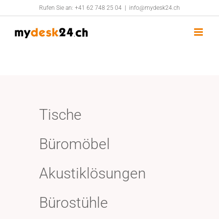
Zum
Rufen Sie an:
+41 62 748 25 04
|
info@mydesk24.ch
Inhalt
springen
Tische
Büromöbel
Akustiklösungen
Bürostühle