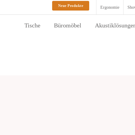
Neue Produkte
Ergonomie
Sho
Tische
Büromöbel
Akustiklösunge