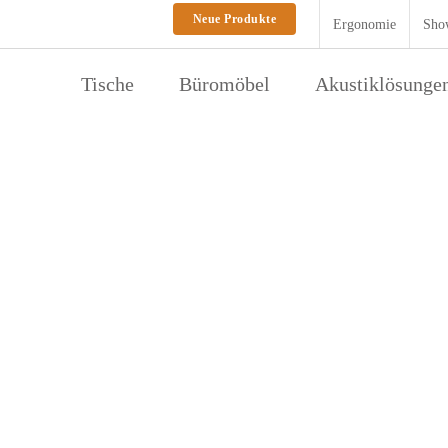
Neue Produkte
Ergonomie
Sho
Tische
Büromöbel
Akustiklösunge