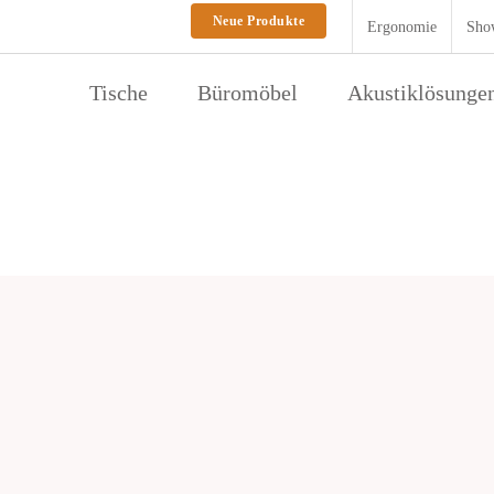
Neue Produkte
Ergonomie
Sho
Tische
Büromöbel
Akustiklösunge