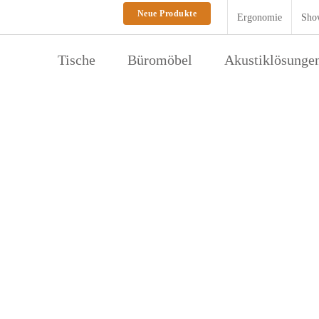
Neue Produkte
Ergonomie
Sho
Tische
Büromöbel
Akustiklösunge