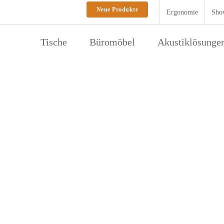
Neue Produkte
Ergonomie
Sho
Tische
Büromöbel
Akustiklösunge