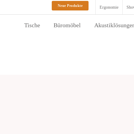
Neue Produkte
Ergonomie
Sho
Tische
Büromöbel
Akustiklösunge