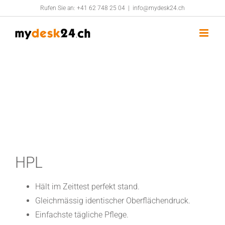
Zum
Rufen Sie an:
+41 62 748 25 04
|
info@mydesk24.ch
Inhalt
springen
HPL
Hält im Zeittest perfekt stand.
Gleichmässig identischer Oberflächendruck.
Einfachste tägliche Pflege.